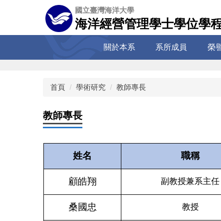
跳
國立臺灣海洋大學
到
海洋經營管理學士學位學
主
要
關於本系
系所成員
榮
內
容
區
首頁
學術研究
教師專長
教師專長
姓名
職稱
顧皓翔
副教授
兼系主任
桑國忠
教授