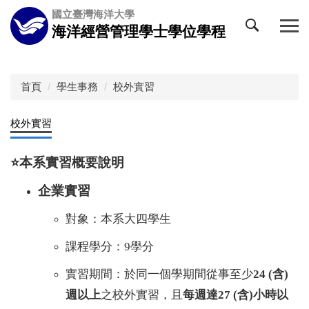
跳
國立臺灣海洋大學
到
海洋經營管理學士學位學程
主
要
內
容
首頁
學生事務
校外實習
區
校外實習
⭐️本系實習概要說明
企業實習
對象：本系大四學生
課程學分：9學分
實習期間：於同一個學期間從事至少
24 (含)
週以上
之校外實習，且
每週達27 (含)小時以