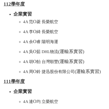
112學年度
企業實習
O
4A 范
菱 長榮航空
O
4A 李
綺 長榮航空
O
4A 余
睿 陽明海運
O
(運輸系實習)
4A 吳
茹 DHL物流
O
(運輸系實習)
4A 胡
飴 台灣順豐
O
(運輸系實習)
4A 周
鈴 捷迅股份有限公司
111學年度
企業實習
O
4A 連
均 立榮航空