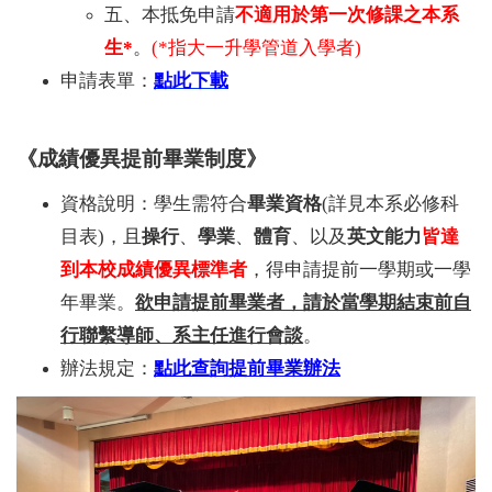
五、本抵免申請
不適用於第一次修課之本系
生*
。
(*指大一升學管道入學者)
申請表單：
點此下載
《成績優異提前畢業制度》
資格說明：學生需符合
畢業資格
(詳見本系必修科
目表)，且
操行
、
學業
、
體育
、以及
英文能力
皆達
到本校成績優異標準者
，得申請提前一學期或一學
年畢業。
欲申請提前畢業者，請於當學期結束前自
行聯繫導師、系主任進行會談
。
辦法規定：
點此查詢提前畢業辦法