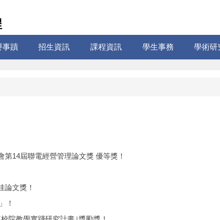
程
譽事蹟
招生資訊
課程資訊
學生事務
學術研
學學會第14屆聯電經營管理論文獎 優等獎！
最佳論文獎！
獎」！
「大專校院教學實踐研究計畫｣獎勵獎！