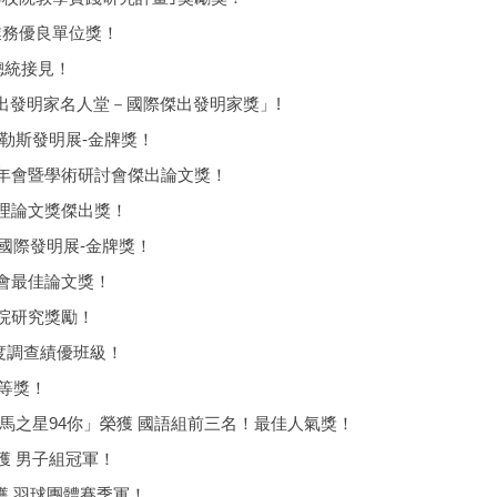
師業務優良單位獎！
總統接見！
國際傑出發明家名人堂－國際傑出發明家獎」!
賽普勒斯發明展-金牌獎！
021年會暨學術研討會傑出論文獎！
營管理論文獎傑出獎！
克蘭國際發明展-金牌獎！
會年會最佳論文獎！
專校院研究獎勵！
意度調查績優班級！
優等獎！
馬之星94你」榮獲 國語組前三名！最佳人氣獎！
獲 男子組冠軍！
獲 羽球團體賽季軍！