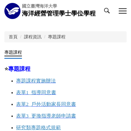
跳
國立臺灣海洋大學
到
海洋經營管理學士學位學程
主
要
內
容
首頁
課程資訊
專題課程
區
專題課程
⭐️
專題課程
專題課程實施辦法
表單1_指導同意書
表單2_戶外活動家長同意書
表單3_更換指導老師申請書
研究類專題格式規範